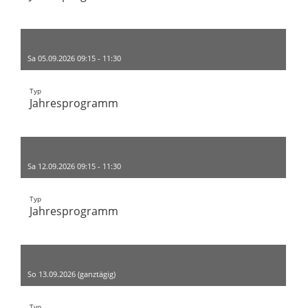
KIDS Samstagtraining
Sa 05.09.2026 09:15 - 11:30
Typ
Jahresprogramm
KIDS Samstagtraining
Sa 12.09.2026 09:15 - 11:30
Typ
Jahresprogramm
Klausenmonument
So 13.09.2026 (ganztägig)
Typ