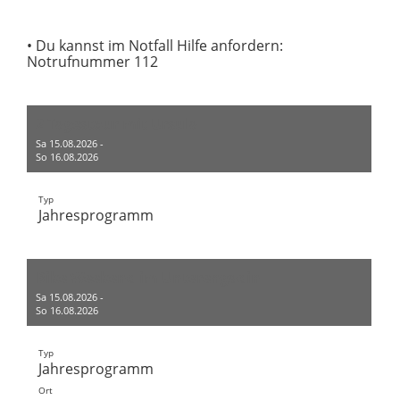
• Du kannst im Notfall Hilfe anfordern:
Notrufnummer 112
2 Tagestour mit Ursula
Sa 15.08.2026 -
So 16.08.2026
Typ
Jahresprogramm
Bike Weekend im Unterengadin
Sa 15.08.2026 -
So 16.08.2026
Typ
Jahresprogramm
Ort